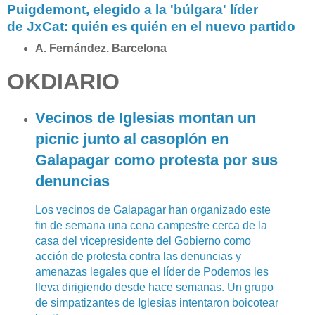
Puigdemont, elegido a la 'búlgara' líder
e
de JxCat: quién es quién en el nuevo partido
-
t
A. Fernández. Barcelona
o
r
OKDIARIO
r
a
-
Vecinos de Iglesias montan un
y
picnic junto al casoplón en
-
s
Galapagar como protesta por sus
u
denuncias
s
-
d
Los vecinos de Galapagar han organizado este
i
fin de semana una cena campestre cerca de la
p
casa del vicepresidente del Gobierno como
u
acción de protesta contra las denuncias y
t
amenazas legales que el líder de Podemos les
a
lleva dirigiendo desde hace semanas. Un grupo
d
de simpatizantes de Iglesias intentaron boicotear
o