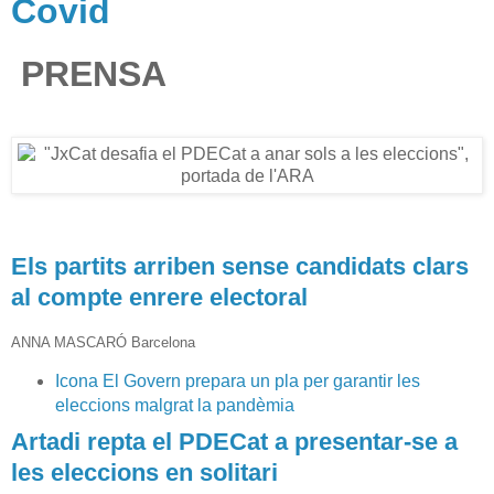
Covid
w
w
.
PRENSA
l
i
b
e
r
t
a
d
d
Els partits arriben sense candidats clars
i
al compte enrere electoral
g
i
t
ANNA MASCARÓ
Barcelona
a
Icona
El Govern prepara un pla per garantir les
l
eleccions malgrat la pandèmia
.
c
Artadi repta el PDECat a presentar-se a
o
les eleccions en solitari
m