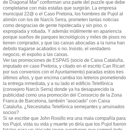
de Diagonal Mar” conforman una parte del puzzle que debe
completarse con más estafas que surgirán. La empresa
municipal 22@ o el Caso Pretoria, los hombres de Pujol al
alimón con los de Narcís Serra, prometen tantas noticias
como desgracias de gente hipotecada y sin piso, o
expropiada y robada. Y además inútilmente en apariencia
porque sueños de parques tecnológicos y miles de pisos no
tienen comprador, y que las caixas abocadas a la ruina han
debido tragarse acabados o no. Insisto, el verdadero
negocio, el expolio a las caixas.
Ver las promociones de ESPAIS (socio de Caixa Cataluña,
imputado en caso Pretoria, y citado en el escrito Can Ricart
por sus convenios con el Ayuntamiento) paradas estos tres
últimos años, y que encima cambia los letreros prometiendo
la entrega inmediata, y a su lado el edificio Telefónica
(consejero Narcís Serra) donde ya ha desaparecido la
publicidad como una promoción del Consorcio de la Zona
Franca de Barcelona, también “asociado” con Caixa
Cataluña. ¿Necesitaba Telefónica semejantes y arruinados
socios?
Si se escribe que John Rosillo era una mala compañía para
los Pujol, vista su vida y muerte yo diría que los Pujol fueron
fatales para un alocado joven aventurero que compró todo