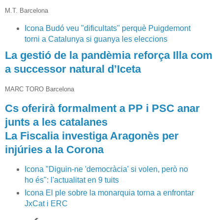
/
e
M.T.
Barcelona
s
Icona
Budó veu "dificultats" perquè Puigdemont
p
torni a Catalunya si guanya les eleccions
a
n
La gestió de la pandèmia reforça Illa com
a
a successor natural d’Iceta
/
2
0
MARC TORO
Barcelona
2
Cs oferirà formalment a PP i PSC anar
0
-
junts a les catalanes
0
La Fiscalia investiga Aragonès per
8
injúries a la Corona
-
0
9
Icona
"Diguin-ne 'democràcia' si volen, però no
/
ho és": l'actualitat en 9 tuits
l
Icona
El ple sobre la monarquia torna a enfrontar
o
JxCat i ERC
s
-