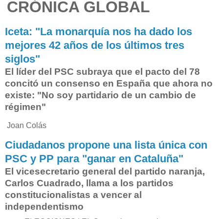
CRÓNICA GLOBAL
l
e
t
Iceta: "La monarquía nos ha dado los
r
mejores 42 años de los últimos tres
a
d
siglos"
o
El líder del PSC subraya que el pacto del 78
s
concitó un consenso en España que ahora no
-
existe: "No soy partidario de un cambio de
y
-
régimen"
f
u
Joan Colás
n
Ciudadanos propone una lista única con
c
i
PSC y PP para "ganar en Cataluña"
o
El vicesecretario general del partido naranja,
n
Carlos Cuadrado, llama a los partidos
a
r
constitucionalistas a vencer al
i
independentismo
o