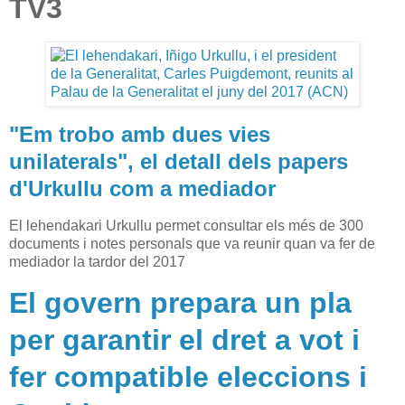
TV3
e
g
u
i
r
l
e
"Em trobo amb dues vies
y
unilaterals", el detall dels papers
e
n
d'Urkullu com a mediador
d
o
El lehendakari Urkullu permet consultar els més de 300
:
documents i notes personals que va reunir quan va fer de
h
mediador la tardor del 2017
t
t
El govern prepara un pla
p
s
per garantir el dret a vot i
:
/
fer compatible eleccions i
/
w