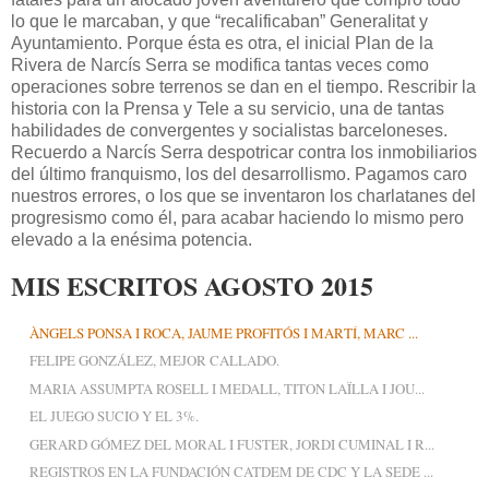
lo que le marcaban, y que “recalificaban” Generalitat y
Ayuntamiento. Porque ésta es otra, el inicial Plan de la
Rivera de Narcís Serra se modifica tantas veces como
operaciones sobre terrenos se dan en el tiempo. Rescribir la
historia con la Prensa y Tele a su servicio, una de tantas
habilidades de convergentes y socialistas barceloneses.
Recuerdo a Narcís Serra despotricar contra los inmobiliarios
del último franquismo, los del desarrollismo. Pagamos caro
nuestros errores, o los que se inventaron los charlatanes del
progresismo como él, para acabar haciendo lo mismo pero
elevado a la enésima potencia.
MIS ESCRITOS AGOSTO 2015
ÀNGELS PONSA I ROCA, JAUME PROFITÓS I MARTÍ, MARC ...
FELIPE GONZÁLEZ, MEJOR CALLADO.
MARIA ASSUMPTA ROSELL I MEDALL, TITON LAÏLLA I JOU...
EL JUEGO SUCIO Y EL 3%.
GERARD GÓMEZ DEL MORAL I FUSTER, JORDI CUMINAL I R...
REGISTROS EN LA FUNDACIÓN CATDEM DE CDC Y LA SEDE ...