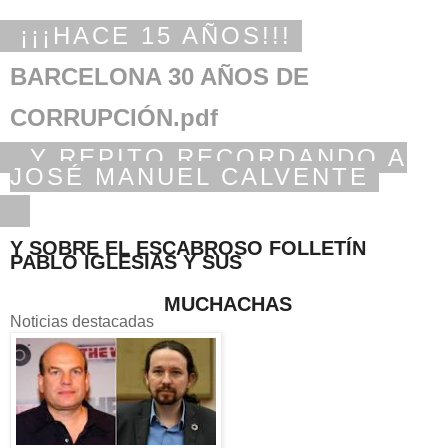
¡¡¡HACE 15 AÑOS!!!
BARCELONA 30 AÑOS DE
CORRUPCIÓN.pdf
Y REPITO RECORDANDO A
JOSÉ MANUEL CALVENTE
Y SOBRE EL ESCABROSO FOLLETÍN
PABLO IGLESIAS Y SUS
MUCHACHAS
Noticias destacadas