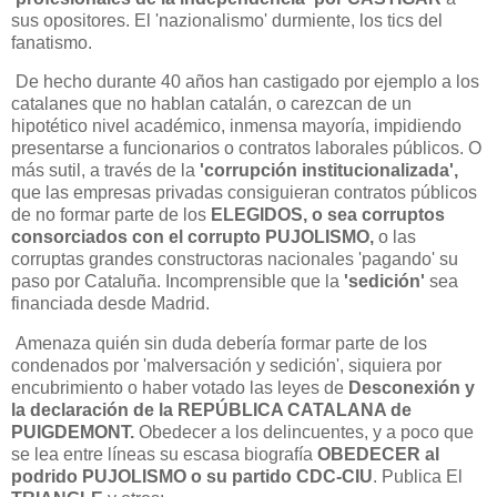
sus opositores. El 'nazionalismo' durmiente, los tics del
fanatismo.
De hecho durante 40 años han castigado por ejemplo a los
catalanes que no hablan catalán, o carezcan de un
hipotético nivel académico, inmensa mayoría, impidiendo
presentarse a funcionarios o contratos laborales públicos. O
más sutil, a través de la
'corrupción institucionalizada',
que las empresas privadas consiguieran contratos públicos
de no formar parte de los
ELEGIDOS, o sea corruptos
consorciados con el corrupto PUJOLISMO,
o las
corruptas grandes constructoras nacionales 'pagando' su
paso por Cataluña. Incomprensible que la
'sedición'
sea
financiada desde Madrid.
Amenaza quién sin duda debería formar parte de los
condenados por 'malversación y sedición', siquiera por
encubrimiento o haber votado las leyes de
Desconexión y
la declaración de la REPÚBLICA CATALANA de
PUIGDEMONT.
Obedecer a los delincuentes, y a poco que
se lea entre líneas su escasa biografía
OBEDECER al
podrido PUJOLISMO o su partido CDC-CIU
. Publica El