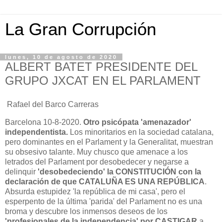
La Gran Corrupción
lunes, 10 de agosto de 2020
ALBERT BATET PRESIDENTE DEL
GRUPO JXCAT EN EL PARLAMENT
Rafael del Barco Carreras
Barcelona 10-8-2020.
Otro psicópata 'amenazador'
independentista.
Los minoritarios en la sociedad catalana,
pero dominantes en el Parlament y la Generalitat, muestran
su obsesivo talante. Muy chusco que amenace a los
letrados del Parlament por desobedecer y negarse a
delinquir
'desobedeciendo' la CONSTITUCIÓN con la
declaración de que CATALUÑA ES UNA REPÚBLICA
.
Absurda estupidez 'la república de mi casa', pero el
esperpento de la última 'parida' del Parlament no es una
broma y descubre los inmensos deseos de los
'profesionales de la independencia' por CASTIGAR
a