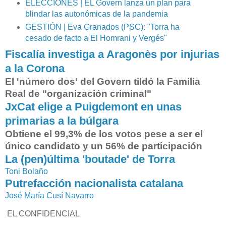
ELECCIONES | EL Govern lanza un plan para
s
-
blindar las autonómicas de la pandemia
d
GESTIÓN | Eva Granados (PSC): "Torra ha
e
cesado de facto a El Homrani y Vergés"
l
Fiscalía investiga a Aragonès por injurias
-
p
a la Corona
a
El 'número dos' del Govern tildó la Familia
r
Real de "organización criminal"
l
a
JxCat elige a Puigdemont en unas
m
primarias a la búlgara
e
Obtiene el 99,3% de los votos pese a ser el
n
t
único candidato y un 56% de participación
-
La (pen)última 'boutade' de Torra
p
Toni Bolaño
a
Putrefacción nacionalista catalana
s
a
José María Cusí Navarro
n
EL CONFIDENCIAL
-
d