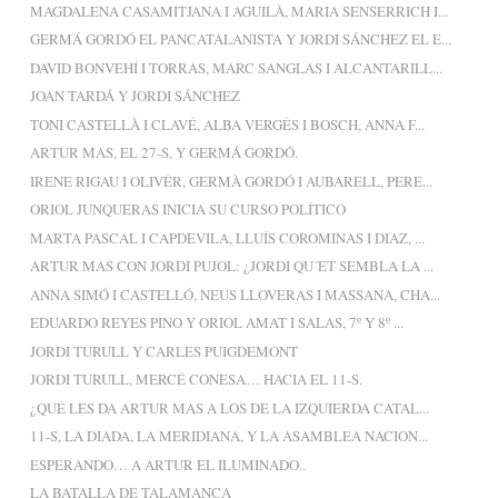
MAGDALENA CASAMITJANA I AGUILÀ, MARIA SENSERRICH I...
GERMÁ GORDÓ EL PANCATALANISTA Y JORDI SÁNCHEZ EL E...
DAVID BONVEHÍ I TORRAS, MARC SANGLAS I ALCANTARILL...
JOAN TARDÁ Y JORDI SÁNCHEZ
TONI CASTELLÀ I CLAVÉ, ALBA VERGÉS I BOSCH, ANNA F...
ARTUR MAS, EL 27-S, Y GERMÁ GORDÓ.
IRENE RIGAU I OLIVÉR, GERMÀ GORDÓ I AUBARELL, PERE...
ORIOL JUNQUERAS INICIA SU CURSO POLÍTICO
MARTA PASCAL I CAPDEVILA, LLUÍS COROMINAS I DIAZ, ...
ARTUR MAS CON JORDI PUJOL: ¿JORDI QU´ET SEMBLA LA ...
ANNA SIMÓ I CASTELLÓ, NEUS LLOVERAS I MASSANA, CHA...
EDUARDO REYES PINO Y ORIOL AMAT I SALAS, 7º Y 8º ...
JORDI TURULL Y CARLES PUIGDEMONT
JORDI TURULL, MERCÉ CONESA… HACIA EL 11-S.
¿QUÉ LES DA ARTUR MAS A LOS DE LA IZQUIERDA CATAL...
11-S, LA DIADA, LA MERIDIANA, Y LA ASAMBLEA NACION...
ESPERANDO… A ARTUR EL ILUMINADO..
LA BATALLA DE TALAMANCA