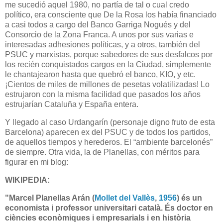
me sucedió aquel 1980, no partía de tal o cual credo
político, era consciente que De la Rosa los había financiado
a casi todos a cargo del Banco Garriga Nogués y del
Consorcio de la Zona Franca. A unos por sus varias e
interesadas adhesiones políticas, y a otros, también del
PSUC y marxistas, porque sabedores de sus desfalcos por
los recién conquistados cargos en la Ciudad, simplemente
le chantajearon hasta que quebró el banco, KIO, y etc.
¡Cientos de miles de millones de pesetas volatilizadas! Lo
estrujaron con la misma facilidad que pasados los años
estrujarían Cataluña y España entera.
Y llegado al caso Urdangarín (personaje digno fruto de esta
Barcelona) aparecen ex del PSUC y de todos los partidos,
de aquellos tiempos y herederos. El “ambiente barcelonés”
de siempre.
Otra vida, la de Planellas, con méritos para
figurar en mi blog:
WIKIPEDIA:
"Marcel Planellas Arán
(
Mollet del Vallès
,
1956
) és un
economista i professor universitari català. És doctor en
ciències econòmiques i empresarials i en història