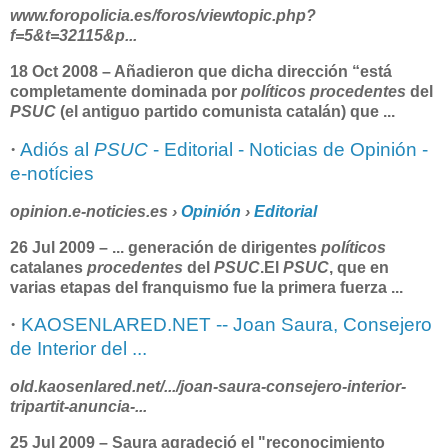
www.foropolicia.es/foros/viewtopic.php?
f=5&t=32115&p...
18 Oct 2008 –
Añadieron que dicha dirección “está
completamente dominada por
políticos procedentes
del
PSUC
(el antiguo partido comunista catalán) que
...
·
Adiós al
PSUC
- Editorial - Noticias de Opinión -
e-notícies
opinion.e-noticies.es ›
Opinión
›
Editorial
26 Jul 2009 –
...
generación de dirigentes
políticos
catalanes
procedentes
del
PSUC
.El
PSUC
, que en
varias etapas del franquismo fue la primera fuerza
...
·
KAOSENLARED.NET -- Joan Saura, Consejero
de Interior del ...
old.kaosenlared.net/.../joan-saura-consejero-interior-
tripartit-anuncia-...
25 Jul 2009 –
Saura agradeció el "reconocimiento