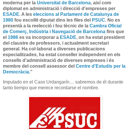
moderna per la
Universitat de Barcelona
, així com
diplomat en administració i direcció d'empreses per
ESADE
. A les
eleccions al Parlament de Catalunya de
1980
fou escollit diputat dins les files del
PSUC
. No es
presentà a la reelecció i fou tècnic de la
Cambra Oficial
de Comerç, Indústria i Navegació de Barcelona
fins que
el
1986
es va incorporar a
ESADE
, on ha estat president
del claustre de professors, i actualment secretari
general. Ha col·laborat a diverses publicacions
especialitzades, ha estat conseller independent en els
consells d'administració de diverses empreses i és
membre del consell assessor del
Centre d'Estudis per la
Democràcia
."
Imputado en el Caso Urdangarín… sabremos de él durante
tanto tiempo que merece recordarse el nombre.