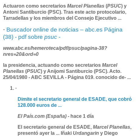
Actuaron como secretarios
Marcel Planellas
(
PSUC
) y
Antoni Santiburcio (PSC). Tras este acto protocolario,
Tarradellas y los miembros del Consejo Ejecutivo
...
·
Buscador online de noticias – abc.es Página
(38) - pdf sobre
psuc
-
www.abc.es/hemeroteca/pdf/
psuc
/pagina-38?
nres=20&ord=0
la presidencia, actuando como secretarios
Marcel
Planellas
(
PSUC
) y Anijomi Santiburcio (PSC). Acto.
25/04/1980 - ABC SEVILLA - Página 019. conocido de-
...
·
Dimite el secretario general de ESADE, que cobró
128.000 euros de
...
El País.com (España)
‎ - hace 1 día
El secretario general de ESADE,
Marcel Planellas
,
presentó ayer la
...
Iñaki
Urdangarin
y Diego