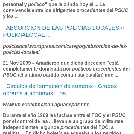
personal y
político
" que le brindó hoy el
...
La
convivencia entre los dirigentes
procedentes
del
PSUC
y los
...
·
ABSORCIÓN DE LAS POLICIAS LOCALES «
POLICIALOCAL ...
policialocal.wordpress.com/category/absorcion-de-las-
policias-locales/
21 Nov 2009 –
Añadieron que dicha dirección “está
completamente dominada por
políticos procedentes
del
PSUC
(el antiguo partido comunista catalán) que
...
·
Círculos de formación de cuadros - Grupos
obreros autónomos. Los ...
www.ub.edu/dphc/paniaguadepaz.htm
Durante el año 1969 las luchas entre el FOC y el
PSUC
por el control de las
...
llevan a un grupo de militantes
independientes, algunos
procedentes
del FOC, a
realizar
...
En dicho boletín se acusaba a los partidos