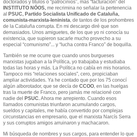
doctorados y títulos o “patrocinios", más “facturación” del
INSTITUTO NÓOS,
me recrimina no señalar la pertenencia
al
PSUC,
Partido Socialista Unificado de Cataluña,
comunista-marxista-leninista
, de tantos de los prohombres
de la Cataluña corrupta. En mi descargo diré que son
demasiados. Unos amiguetes, de los que yo ni conocía su
existencia, que supieron sacarle mucho provecho a su
especial “comunismo”... y “lucha contra Franco” de boquilla.
También se me ocurre que cuando unos burgueses
marxistas jugaban a la Política, yo trabajaba y estudiaba
todas las horas y más. La Política no cabía en mis horarios.
Tampoco mis “relaciones sociales”, cero, propiciaban
ampliar actividades. Ya he contado que por los 75 conocí
algún alborotador, que se decía de
CCOO
, en las huelgas
tras la muerte de Franco, pero jamás me relacioné con
nadie del
PSUC.
Ahora me arrepiento. Cuando esos
llamados comunistas triunfaron
acumulando cargos,
sueldos y capitales, me había convertido por complejas
circunstancias en empresario, que el marxista Narcís Serra
y sus corruptos amigos arruinaron y machacaron.
Mi búsqueda de nombres y sus cargos, para entender lo que