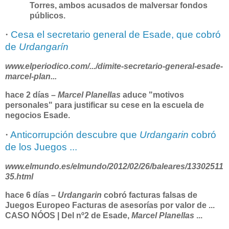
Torres, ambos acusados de malversar fondos
públicos.
·
Cesa el secretario general de Esade, que cobró
de
Urdangarín
www.elperiodico.com/.../dimite-secretario-general-esade-
marcel
-
plan
...
hace 2 días –
Marcel Planellas
aduce "motivos
personales" para justificar su cese en la escuela de
negocios Esade.
·
Anticorrupción descubre que
Urdangarin
cobró
de los Juegos ...
www.elmundo.es/elmundo/2012/02/26/baleares/13302511
35.html
hace 6 días –
Urdangarin
cobró facturas falsas de
Juegos Europeo Facturas de asesorías por valor de
...
CASO NÓOS | Del nº2 de Esade,
Marcel Planellas
...