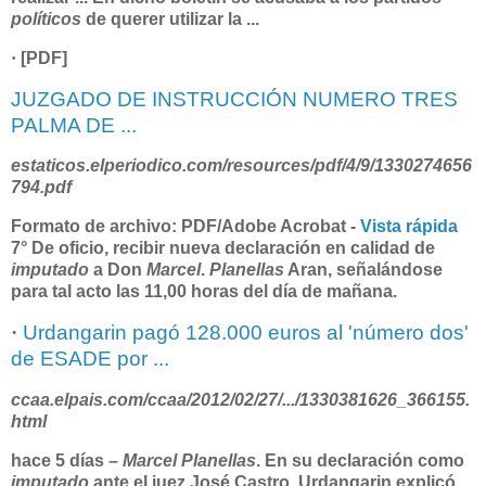
políticos
de querer utilizar la
...
·
[PDF]
JUZGADO DE INSTRUCCIÓN NUMERO TRES
PALMA DE ...
estaticos.elperiodico.com/resources/pdf/4/9/1330274656
794.pdf
Formato de archivo:
PDF/Adobe Acrobat -
Vista rápida
7° De oficio, recibir nueva declaración en calidad de
imputado
a Don
Marcel
.
Planellas
Aran, señalándose
para tal acto las 11,00 horas del día de mañana.
·
Urdangarin pagó 128.000 euros al 'número dos'
de ESADE por ...
ccaa.elpais.com/ccaa/2012/02/27/.../1330381626_366155.
html
hace 5 días –
Marcel Planellas
. En su declaración como
imputado
ante el juez José Castro, Urdangarin explicó