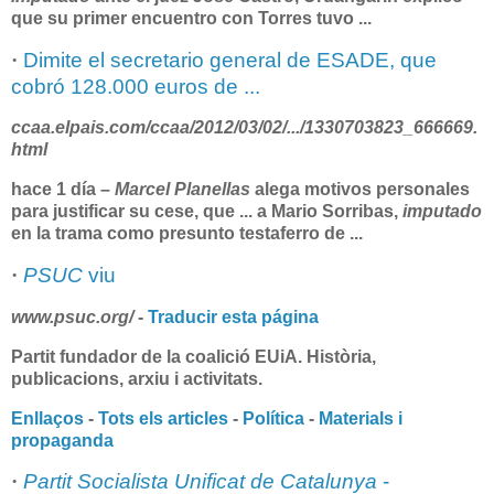
que su primer encuentro con Torres tuvo
...
·
Dimite el secretario general de ESADE, que
cobró 128.000 euros de ...
ccaa.elpais.com/ccaa/2012/03/02/.../1330703823_666669.
html
hace 1 día –
Marcel Planellas
alega motivos personales
para justificar su cese, que
...
a Mario Sorribas,
imputado
en la trama como presunto testaferro de
...
·
PSUC
viu
www.
psuc
.org/
-
Traducir esta página
Partit fundador de la coalició EUiA.
Història,
publicacions, arxiu i activitats.
Enllaços
-
Tots els articles
-
Política
-
Materials i
propaganda
·
Partit Socialista Unificat de Catalunya
-