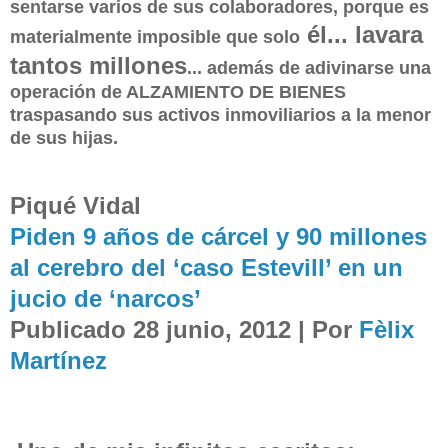
senta
rse vari
os de sus colaboradores, porque es
él
... lavara
materialmente imposible que solo
tantos millones
...
además de adivinarse
una
operación de
ALZAMIE
NTO
DE BIENES
traspasando sus activos inmoviliarios a la meno
r
de sus hijas.
Piqué Vidal
Piden 9 años de cárcel y 90 millones
al cerebro del ‘caso Estevill’ en un
jucio de ‘narcos’
Publicado
28 junio, 2012
|
Por
Fèlix
Martínez