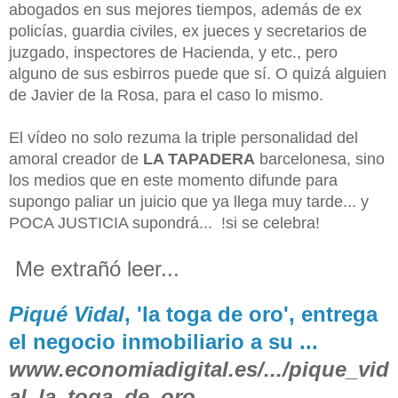
abogados en sus mejores tiempos, además de ex
policías, guardia civiles, ex jueces y secretarios de
juzgado, inspectores de Hacienda, y etc., pero
alguno de sus esbirros puede que sí.
O quizá alguien
de Ja
v
ier de la Rosa, para el caso lo mismo.
El vídeo no solo rezuma la triple personalidad del
amoral creador de
LA TAPADERA
barcelonesa, sino
los medios que en este momento difunde para
supongo paliar un juicio que ya llega muy tarde... y
POCA JUSTICIA supondrá... !si se celebra!
Me extr
añó leer...
Piqué Vidal
, 'la toga de oro', entrega
el negocio inmobiliario a su ...
www.economiadigital.es/.../pique_vid
al_la_toga_de_oro_...