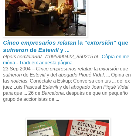
Cinco empresarios relatan
la "
extorsión
" que
sufrieron
de
Estevill
y
...
elpais.com/dia
rio
/.../1095890422_850215.ht...
Còpia en me
mòria
-
Tradueix aquesta pàgina
23 Sep 2004 –
Cinco empresarios relatan
la
extorsión
que
sufrieron
de
Estevill
y del
abogado Piqué Vidal
.
...
Opina en
las
noticias
; Conéctate a Eskup; Conversa con tus
...
del ex
juez Luis Pascual
Estevill
y del
abogado
Joan
Piqué Vidal
para que
...
26 de
Barcelona
, después de que un pequeño
grupo de accionistas de
...