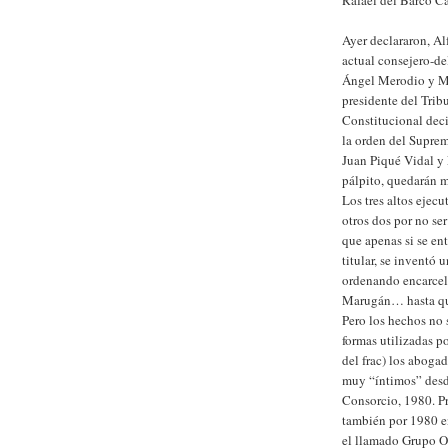
Rafael del Barco Ca
Ayer declararon, A
actual consejero-de
Ángel Merodio y Mi
presidente del Trib
Constitucional deci
la orden del Suprem
Juan Piqué Vidal y 
pálpito, quedarán 
Los tres altos ejec
otros dos por no se
que apenas si se en
titular, se inventó 
ordenando encarcel
Marugán… hasta qu
Pero los hechos no 
formas utilizadas p
del frac) los aboga
muy “íntimos” desde
Consorcio, 1980. P
también por 1980 e
el llamado Grupo Ol