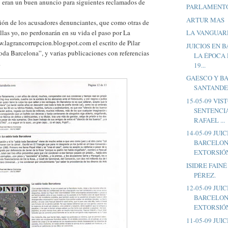
eran un buen anuncio para siguientes reclamados de
PARLAMENT
ARTUR MAS
ión de los acusadores denunciantes, que como otras de
LA VANGUAR
ellas yo, no perdonarán en su vida el paso por La
.lagrancorrupcion.blogspot.com el escrito de Pilar
JUICIOS EN 
oda Barcelona”, y varias publicaciones con referencias
LA ÉPOCA 
.
19...
GAESCO Y B
SANTAND
15-05-09 VIS
SENTENCIA
RAFAEL ...
14-05-09 JUI
BARCELON
EXTORSIÓN
ISIDRE FAIN
PÉREZ.
12-05-09 JUI
BARCELON
EXTORSIÓN
11-05-09 JUI