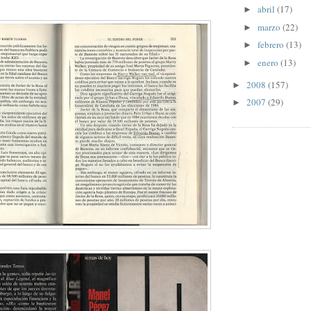
abril
(17)
►
marzo
(22)
►
febrero
(13)
►
enero
(13)
►
2008
(157)
►
2007
(29)
►