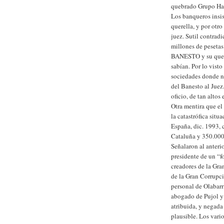
quebrado Grupo Har
Los banqueros insis
querella, y por otr
juez. Sutil contrad
millones de pesetas
BANESTO y su quebr
sabían. Por lo vist
sociedades donde na
del Banesto al Juez
oficio, de tan altos 
Otra mentira que el
la catastrófica sit
España, dic. 1993, 
Cataluña y 350.000 
Señalaron al anteri
presidente de un “f
creadores de la Gra
de la Gran Corrupc
personal de Olabar
abogado de Pujol y 
atribuida, y negada
plausible. Los vari