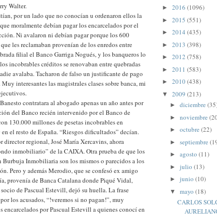
ry Walter.
2016
(1096)
►
tían, por un lado que no conocían u ordenaron ellos la
2015
(551)
►
o que moralmente debían pagar los encarcelados por el
2014
(435)
►
icción. Ni avalaron ni debían pagar porque los 600
2013
(398)
 que les reclamaban provenían de los enredos entre
►
ada filial el Banco Garriga Nogués, y los banqueros lo
2012
(758)
►
o los incobrables créditos se renovaban entre quebradas
2011
(583)
►
die avalaba. Tacharon de falso un justificante de pago
2010
(438)
►
. Muy interesantes las magistrales clases sobre banca, mi
ejecutivos.
2009
(213)
▼
 Banesto contratara al abogado apenas un año antes por
diciembre
(35
►
uación del Banco recién intervenido por el Banco de
noviembre
(2
►
con 130.000 millones de pesetas incobrables en
octubre
(22)
►
en el resto de España. “Riesgos dificultados” decían.
or director regional, José María Xercavins, ahora
septiembre
(1
►
ondo inmobiliario” de la CAIXA. Otra prueba de que los
agosto
(11)
►
n Burbuja Inmobiliaria son los mismos o parecidos a los
julio
(13)
►
ión. Pero y además Merodio, que se confesó ex amigo
junio
(10)
►
ría, provenía de Banca Catalana donde Piqué Vidal,
socio de Pascual Estevill, dejó su huella. La frase
mayo
(18)
▼
 por los acusados, “!veremos si no pagan!”, muy
CARLOS SOL
os encarcelados por Pascual Estevill a quienes conocí en
AURELIAN