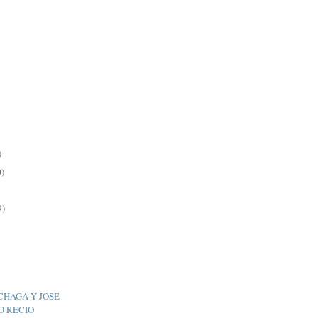
)
0)
9)
CHAGA Y JOSÉ
O RECIO