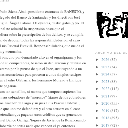
rreras
lfredo Sáenz Abad, presidente entonces de BANESTO, y
legado del Banco de Santander, y los directivos José
guel Ángel Calama. De oyentes, cuatro gatos, y yo. El
unal no admitió la suspensión hasta que el
diera sobre la prescripción de los delitos, y se cumplía
o de depurar todas las responsabilidades por el caso
Luis Pascual Estevill. Responsabilidades, que me da el
muy mermadas.
ARCHIVO DEL B
utivos, uno por demasiado alto en el organigrama y los
2026
(32)
►
r de su competencia, basaron su declaración y defensa en
2025
(54)
►
teraron por la prensa de que el Juez, sustituyendo a un
2024
(57)
unas acusaciones para procesar a unos simples testigos
►
ar a Pedro Olabarría, los hermanos Moreno y Enrique
2023
(88)
►
e pagaran.
2022
(112)
►
son tan sencillos, ni menos que tampoco supieran las
2021
(99)
►
or sus cobradores de “morosos” (ríanse de los cobradores
dos Jiménez de Parga y su juez Luis Pascual Estevill,
2020
(355)
►
 que uno me defendiera y el otro acusara en el caso
2019
(817)
►
retendían que pagaran unos créditos que se generaron
2018
(895)
►
n el Banco Garriga Nogués de Javier de la Rosa, cuando
2017
(728)
►
abarría no tenía nada que ver con el ya entonces