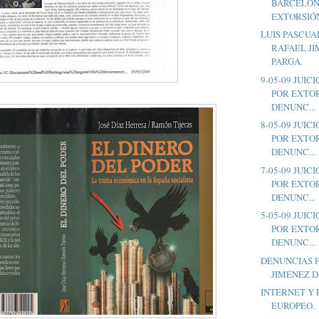
BARCELON
EXTORSIÓN
LUIS PASCUA
RAFAEL J
PARGA.
9-05-09 JUI
POR EXTO
DENUNC...
8-05-09 JUI
POR EXTO
DENUNC...
7-05-09 JUI
POR EXTO
DENUNC...
5-05-09 JUI
POR EXTO
DENUNC...
DENUNCIAS F
JIMÉNEZ D
INTERNET Y
EUROPEO.