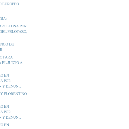
O EUROPEO
DIA:
BARCELONA POR
DEL PELOTAZO,
ANCO DE
ER
TO PARA
 EL JUICIO A
CIO EN
A POR
 Y DENUN...
É Y FLORENTINO
CIO EN
A POR
 Y DENUN...
CIO EN