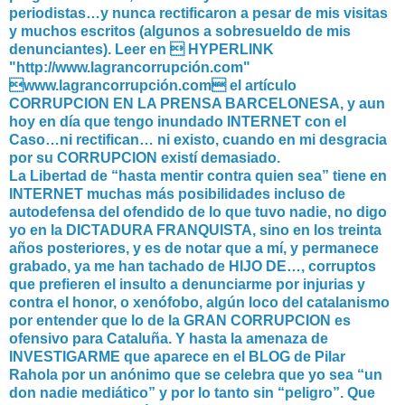
periodistas…y nunca rectificaron a pesar de mis visitas
y muchos escritos (algunos a sobresueldo de mis
denunciantes). Leer en  HYPERLINK
"http://www.lagrancorrupción.com"
www.lagrancorrupción.com el artículo
CORRUPCION EN LA PRENSA BARCELONESA, y aun
hoy en día que tengo inundado INTERNET con el
Caso…ni rectifican… ni existo, cuando en mi desgracia
por su CORRUPCION existí demasiado.
La Libertad de “hasta mentir contra quien sea” tiene en
INTERNET muchas más posibilidades incluso de
autodefensa del ofendido de lo que tuvo nadie, no digo
yo en la DICTADURA FRANQUISTA, sino en los treinta
años posteriores, y es de notar que a mí, y permanece
grabado, ya me han tachado de HIJO DE…, corruptos
que prefieren el insulto a denunciarme por injurias y
contra el honor, o xenófobo, algún loco del catalanismo
por entender que lo de la GRAN CORRUPCION es
ofensivo para Cataluña. Y hasta la amenaza de
INVESTIGARME que aparece en el BLOG de Pilar
Rahola por un anónimo que se celebra que yo sea “un
don nadie mediático” y por lo tanto sin “peligro”. Que