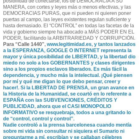
posibilidad de conectarse, los de DEMOCRACIA A SU
MANERA, con cortes y leyes más o menos efectivas, y las
DEMOCRACIAS PURAS, que ni pueden ni quieren poner
puertas al campo, las leyes existentes regulan suficiente y
hasta demasiado. El “CONTROL” en todas las facetas de la
vida y gobierno siempre ha abocado a MÁS PODER EN EL
PODER, facilitando la ARBITRARIEDAD Y CORRUPCIÓN.
Para “Calle 1440”,
www.legitimidad.es, y tantos lanzados
a la ESPERANZA, GOOGLE O INTERNET representa la
mayor y única posibilidad de LIBERTAD, y la libertad dio
miedo no solo a los GOBERNANTES y clases dirigentes
sino a los propios esclavos liberados. Es más fácil la
dependencia, y mucho más la intelectual. ¡Qué piensen
por mí y qué me digan lo que debo pensar, creer y
hacer!. Si la LIBERTAD DE PRENSA, un gran avance en
la Historia de la Humanidad, se coartó en lo referente a
ESPAÑA con las SUBVENCIONES, CRÉDITOS Y
PUBLICIDAD, ahora que el CASI MONOPOLIO
INFORMATIVO se resquebraja, todos a una gritando lo
de “control, control y control”.
Nadie controló a la prensa barcelonesa cuando mentía
sobre mi vida sin consultar ni siquiera el Sumario ni
preguntarme a mí, escribían y se callaban célebres